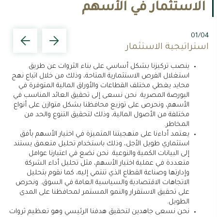
الاستثمار في الأسهم
/04
01/04
استراتيجية الاستثمار
اخت
ينصب تركيزنا بشكل أساسي على بناء الثروات عن طريق
نحن
استغلال الفرص الاستثمارية المتاحة، وذلك من خلال اتباع نهج
قيم
محايد يغطي مختلف القطاعات والأوراق المالية المتوفرة في
البورصة المصرية. نحن نسعى إلى تحقيق العائد المناسب في
الأسهم، ونحرص على توزيع محافظنا بشكل متوازن على أنواع
ات
مختلفة من الأصول المالية، وذلك لتحقيق التنوع والحد من
المخاطر.
يعتمد أداءنا على منهجيتنا المتميزة في اختيار الأسهم بأفق
استثماري طويل الأجل، وذلك باستخدام تحليل متعمق يستند
إلى البيانات الكمية والنوعية. نحن نضع في اعتبارنا عوامل
متعددة في عملية اختيار الأسهم، مثل تحليل أداء الشركة
نقو
وإدارتها وصناعة القطاع الذي تنتمي إليه، كما نقوم بتحليل
للش
الاتجاهات الاقتصادية والسياسية العامة في السوق. ونحرص
على تحقيق الاستقرار والنمو المستمر لمحافظنا على المدى
الطويل.
نحن نسعى جاهدين لتحقيق هدفنا الرئيسي وهو تعظيم ثروات