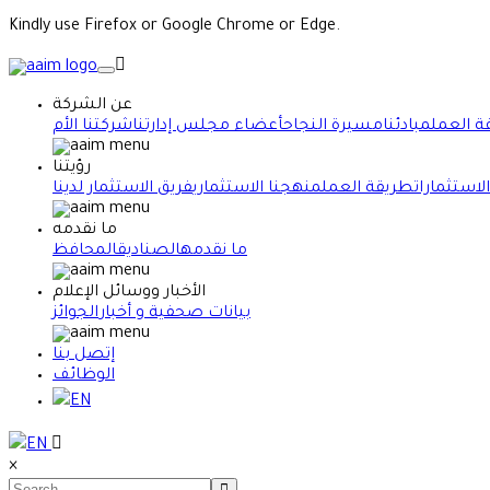
Kindly use Firefox or Google Chrome or Edge.
عن الشركة
 العمل
مبادئنا
مسيرة النجاح
أعضاء مجلس إدارتنا
رؤيتنا
الاستثمارات
طريقة العمل
منهجنا الاستثماري
فريق الاستثمار لدينا
ما نقدمه
ما نقدمه
الصناديق
المحافظ
الأخبار ووسائل الإعلام
بيانات صحفية و أخبار
الجوائز
إتصل بنا
الوظائف
EN
EN
×